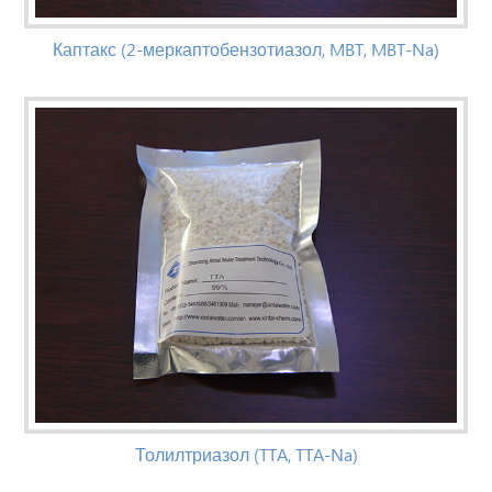
Каптакс (2-меркаптобензотиазол, MBT, MBT-Na)
Толилтриазол (TTA, TTA-Na)