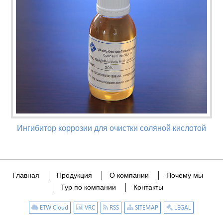
Ингибитор коррозии для очистки соляной кислотой
Главная
Продукция
О компании
Почему мы
Тур по компании
Контакты
ETW Cloud
VRC
RSS
SITEMAP
LEGAL